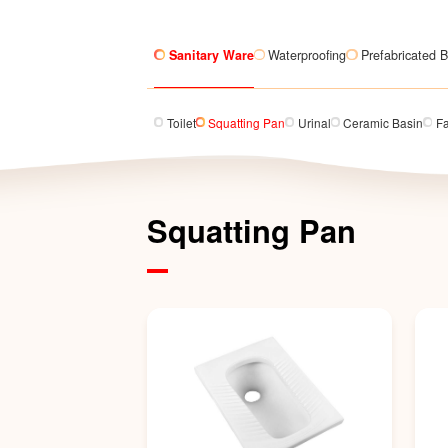
Sanitary Ware
Waterproofing
Prefabricated B
Toilet
Squatting Pan
Urinal
Ceramic Basin
F
Squatting Pan