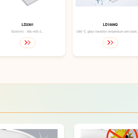
LD2301
LD1509Q
Size(mm)：565×405×265
1280 ℃ glass transition temperature anti-crack
Drainage Outlet：Forward
to clean
outlet , with S-strp