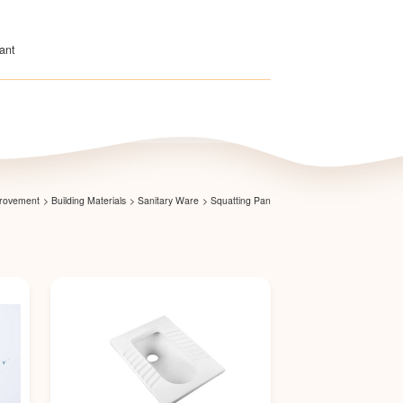
ant
provement
>
Building Materials
>
Sanitary Ware
>
Squatting Pan