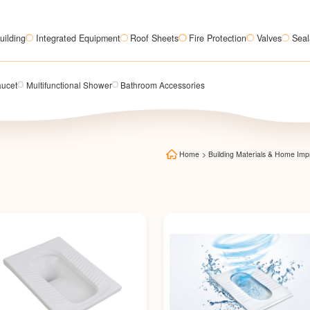
uilding
Integrated Equipment
Roof Sheets
Fire Protection
Valves
Seal
aucet
Multifunctional Shower
Bathroom Accessories
Home
>
Building Materials & Home Im