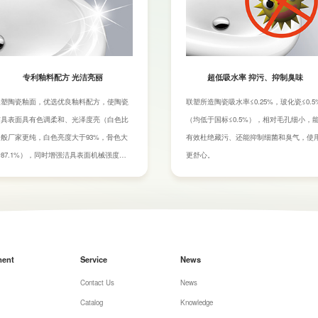
专利釉料配方 光洁亮丽
超低吸水率 抑污、抑制臭味
联塑陶瓷釉面，优选优良釉料配方，使陶瓷
联塑所造陶瓷吸水率≤0.25%，玻化瓷≤0.5
洁具表面具有色调柔和、光泽度亮（白色比
（均低于国标≤0.5%），相对毛孔细小，
一般厂家更纯，白色亮度大于93%，骨色大
有效杜绝藏污、还能抑制细菌和臭气，使
87.1%），同时增强洁具表面机械强度和
更舒心。
提高表面的抗化学腐蚀能力。
ment
Service
News
Contact Us
News
Catalog
Knowledge