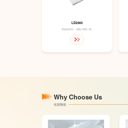
LD2303
Size(mm)：565×405×180
Drainage Outlet：Backward
outlet, without S-strp
Why Choose Us
优质陶瓷