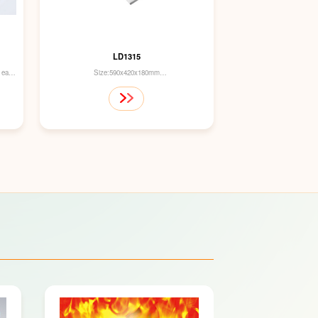
LD1315
, easy
Size:590x420x180mm
Drainage Outlet：Backward outlet
Built-in Platform
NO Integrated S-trap
Carton Size：650x480x240mm
PCS/CTN：1